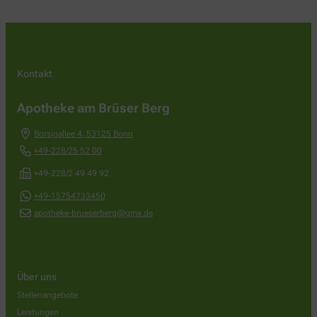
Kontakt
Apotheke am Brüser Berg
Borsigallee 4
,
53125
Bonn
+49-228/25 52 00
+49-228/2 49 49 92
+49-15754733450
apotheke-brueserberg@gmx.de
Über uns
Stellenangebote
Leistungen