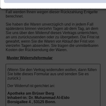
Transaktion eingesetzt haben, es sei denn, mit Ihnen
wurde ausdrücklich etwas anderes vereinbart; in keinem
Fall werden Ihnen wegen dieser Rückzahlung Entgelte
berechnet.
Sie haben die Waren unverzüglich und in jedem Fall
spätestens binnen vierzehn Tagen ab dem Tag, an dem
Sie uns über den Widerruf dieses Vertrags unterrichten,
an uns zurückzusenden oder zu übergeben. Die Frist ist
gewahrt, wenn Sie die Waren vor Ablauf der Frist von
vierzehn Tagen absenden.
Sie tragen die unmittelbaren
Kosten der Rücksendung der Waren.
Muster Widerrufsformular
(Wenn Sie den Vertrag widerrufen wollen, dann füllen
Sie bitte dieses Formular aus und senden Sie es
zurück.)
Der Widerruf ist gerichtet an:
Apotheke am Brüser Berg
Inhaber/-in: Dr. Muhammad Al-Eido
Borsigallee 4 , 53125 Bonn.