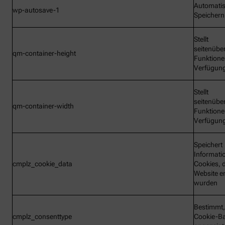
Automati
wp-autosave-1
Speichern
Stellt
seitenübe
qm-container-height
Funktione
Verfügun
Stellt
seitenübe
qm-container-width
Funktione
Verfügun
Speichert
Informati
cmplz_cookie_data
Cookies, d
Website e
wurden
Bestimmt,
cmplz_consenttype
Cookie-B