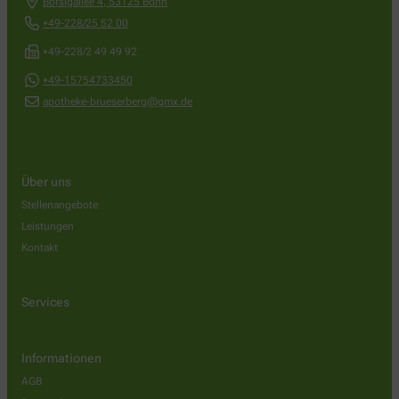
Borsigallee 4
,
53125
Bonn
+49-228/25 52 00
+49-228/2 49 49 92
+49-15754733450
apotheke-brueserberg@gmx.de
Über uns
Stellenangebote
Leistungen
Kontakt
Services
Informationen
AGB