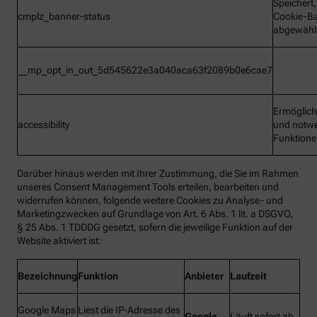
Speichert
cmplz_banner-status
Cookie-B
abgewähl
__mp_opt_in_out_5d545622e3a040aca63f2089b0e6cae7
Ermöglic
accessibility
und notw
Funktion
Darüber hinaus werden mit Ihrer Zustimmung, die Sie im Rahmen
unseres Consent Management Tools erteilen, bearbeiten und
widerrufen können, folgende weitere Cookies zu Analyse- und
Marketingzwecken auf Grundlage von Art. 6 Abs. 1 lit. a DSGVO,
§ 25 Abs. 1 TDDDG gesetzt, sofern die jeweilige Funktion auf der
Website aktiviert ist:
Bezeichnung
Funktion
Anbieter
Laufzeit
Google Maps
Liest die IP-Adresse des
Google
Läuft sofort ab