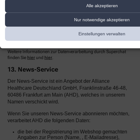
Einsehen der übermittelten Chat-Inhalte ausschließt.
Alle akzeptieren
Zur Optimierung
unserer Kundenk
ommunikation und zur
Bereitstellung der Kontaktmöglichkeiten nutzen wir den Dienst
Nur notwendige akzeptieren
Superchat der SuperX GmbH, Prenzlauer Allee 242, 10405 Berlin.
Superchat agiert als Auftragsverarbeiter gemäß Art. 28 DSGVO.
Einstellungen verwalten
Mit dem Anbieter wurde ein entsprechender Vertrag zur
Auftragsverarbeitung abgeschlossen.
Weitere Informationen zur Datenverarbeitung durch Superchat
finden Sie
hier
und
hier
.
13. News-Service
Der News-Service ist ein Angebot der Alliance
Healthcare Deutschland GmbH, Franklinstraße 46-48,
60486 Frankfurt am Main (AHD), welches in unserem
Namen verschickt wird.
Wenn Sie unseren News-Service abonnieren möchten,
verarbeitet AHD die folgenden Daten:
die bei der Registrierung im Webshop gemachten
Angaben zur Person (Name, , E-Mailadresse),