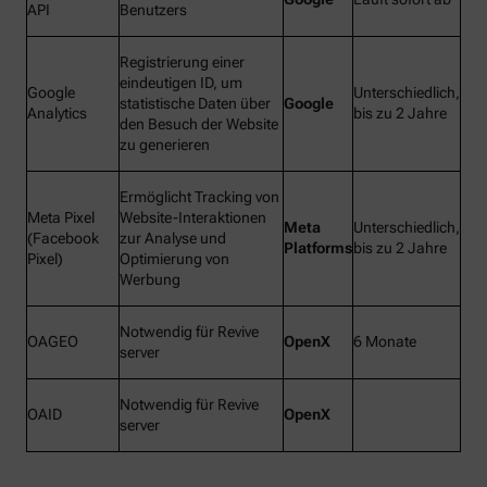
API
Benutzers
Registrierung einer
eindeutigen ID, um
Google
Unterschiedlich,
statistische Daten über
Google
Analytics
bis zu 2 Jahre
den Besuch der Website
zu generieren
Ermöglicht Tracking von
Meta Pixel
Website-Interaktionen
Meta
Unterschiedlich,
(Facebook
zur Analyse und
Platforms
bis zu 2 Jahre
Pixel)
Optimierung von
Werbung
Notwendig für Revive
OAGEO
OpenX
6 Monate
server
Notwendig für Revive
OAID
OpenX
server