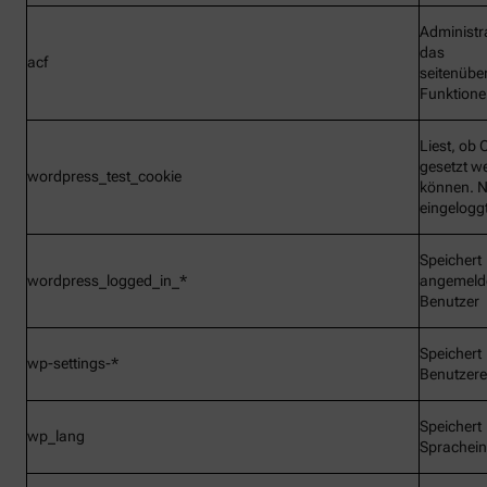
Administr
das
acf
seitenübe
Funktionen
Liest, ob 
gesetzt w
wordpress_test_cookie
können. N
eingelogg
Speichert
wordpress_logged_in_*
angemeld
Benutzer
Speichert
wp-settings-*
Benutzere
Speichert
wp_lang
Sprachein