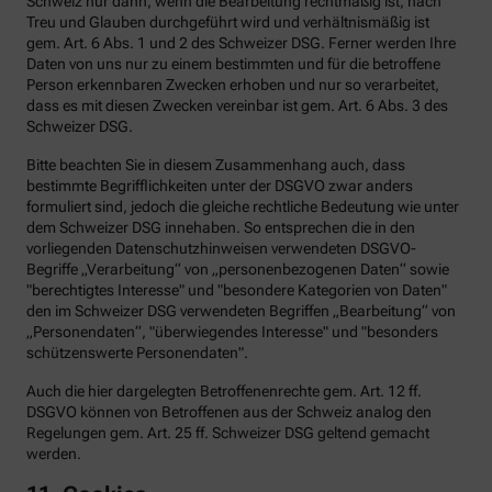
Schweiz nur dann, wenn die Bearbeitung rechtmäßig ist, nach
Treu und Glauben durchgeführt wird und verhältnismäßig ist
gem. Art. 6 Abs. 1 und 2 des Schweizer DSG. Ferner werden Ihre
Daten von uns nur zu einem bestimmten und für die betroffene
Person erkennbaren Zwecken erhoben und nur so verarbeitet,
dass es mit diesen Zwecken vereinbar ist gem. Art. 6 Abs. 3 des
Schweizer DSG.
Bitte beachten Sie in diesem Zusammenhang auch, dass
bestimmte Begrifflichkeiten unter der DSGVO zwar anders
formuliert sind, jedoch die gleiche rechtliche Bedeutung wie unter
dem Schweizer DSG innehaben. So entsprechen die in den
vorliegenden Datenschutzhinweisen verwendeten DSGVO-
Begriffe „Verarbeitung“ von „personenbezogenen Daten“ sowie
"berechtigtes Interesse" und "besondere Kategorien von Daten"
den im Schweizer DSG verwendeten Begriffen „Bearbeitung“ von
„Personendaten“, "überwiegendes Interesse" und "besonders
schützenswerte Personendaten".
Auch die hier dargelegten Betroffenenrechte gem. Art. 12 ff.
DSGVO können von Betroffenen aus der Schweiz analog den
Regelungen gem. Art. 25 ff. Schweizer DSG geltend gemacht
werden.