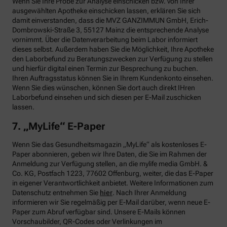
Wenn Sie Ihre Probe zur Analyse einschicken bzw. von Ihrer
ausgewählten Apotheke einschicken lassen, erklären Sie sich
damit einverstanden, dass die MVZ GANZIMMUN GmbH, Erich-
Dombrowski-Straße 3, 55127 Mainz die entsprechende Analyse
vornimmt. Über die Datenverarbeitung beim Labor informiert
dieses selbst. Außerdem haben Sie die Möglichkeit, Ihre Apotheke
den Laborbefund zu Beratungszwecken zur Verfügung zu stellen
und hierfür digital einen Termin zur Besprechung zu buchen.
Ihren Auftragsstatus können Sie in Ihrem Kundenkonto einsehen.
Wenn Sie dies wünschen, können Sie dort auch direkt IHren
Laborbefund einsehen und sich diesen per E-Mail zuschicken
lassen.
7. „MyLife“ E-Paper
Wenn Sie das Gesundheitsmagazin „MyLife“ als kostenloses E-
Paper abonnieren, geben wir Ihre Daten, die Sie im Rahmen der
Anmeldung zur Verfügung stellen, an die mylife media GmbH. &
Co. KG, Postfach 1223, 77602 Offenburg, weiter, die das E-Paper
in eigener Verantwortlichkeit anbietet. Weitere Informationen zum
Datenschutz entnehmen Sie
hier
. Nach Ihrer Anmeldung
informieren wir Sie regelmäßig per E-Mail darüber, wenn neue E-
Paper zum Abruf verfügbar sind. Unsere E-Mails können
Vorschaubilder, QR-Codes oder Verlinkungen im