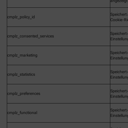
angezeigt
Speichert 
cmplz_policy_id
Cookie-Ric
Speichert 
cmplz_consented_services
Einstellu
Speichert 
cmplz_marketing
Einstellu
Speichert 
cmplz_statistics
Einstellu
Speichert 
cmplz_preferences
Einstellu
Speichert 
cmplz_functional
Einstellu