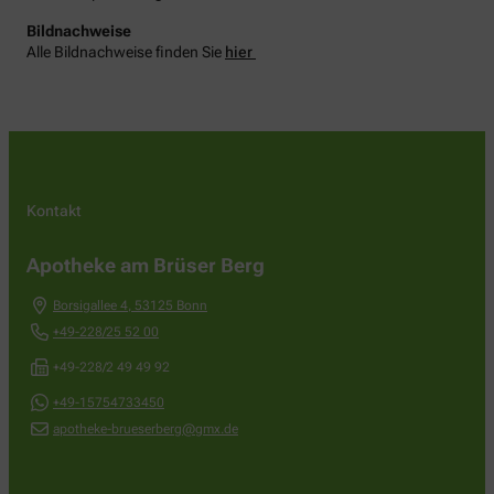
Bildnachweise
Alle Bildnachweise finden Sie
hier
Kontakt
Apotheke am Brüser Berg
Borsigallee 4
,
53125
Bonn
+49-228/25 52 00
+49-228/2 49 49 92
+49-15754733450
apotheke-brueserberg@gmx.de