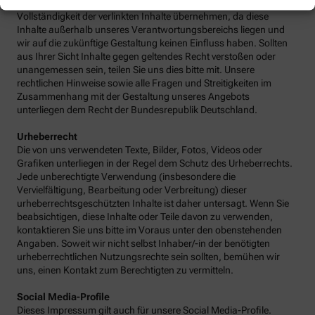
keine Gewähr für die fortwährende Aktualität, Richtigkeit und
Vollständigkeit der verlinkten Inhalte übernehmen, da diese
Inhalte außerhalb unseres Verantwortungsbereichs liegen und
wir auf die zukünftige Gestaltung keinen Einfluss haben. Sollten
aus Ihrer Sicht Inhalte gegen geltendes Recht verstoßen oder
unangemessen sein, teilen Sie uns dies bitte mit. Unsere
rechtlichen Hinweise sowie alle Fragen und Streitigkeiten im
Zusammenhang mit der Gestaltung unseres Angebots
unterliegen dem Recht der Bundesrepublik Deutschland.
Urheberrecht
Die von uns verwendeten Texte, Bilder, Fotos, Videos oder
Grafiken unterliegen in der Regel dem Schutz des Urheberrechts.
Jede unberechtigte Verwendung (insbesondere die
Vervielfältigung, Bearbeitung oder Verbreitung) dieser
urheberrechtsgeschützten Inhalte ist daher untersagt. Wenn Sie
beabsichtigen, diese Inhalte oder Teile davon zu verwenden,
kontaktieren Sie uns bitte im Voraus unter den obenstehenden
Angaben. Soweit wir nicht selbst Inhaber/-in der benötigten
urheberrechtlichen Nutzungsrechte sein sollten, bemühen wir
uns, einen Kontakt zum Berechtigten zu vermitteln.
Social Media-Profile
Dieses Impressum gilt auch für unsere Social Media-Profile.