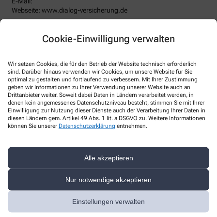
E-Mail:
Webseite: www.dialog-versicherung.de
Datenschutzbeauftragter
:
Den/Die betriebliche/-n Datenschutzbeauftragte/-n unserer
Cookie-Einwilligung verwalten
Apotheke können Sie hier erreichen:
Krause Sicherheitstechnik & Datenschutz GmbH
Alter Weg 25, 58091 Hagen
Wir setzen Cookies, die für den Betrieb der Website technisch erforderlich
sind. Darüber hinaus verwenden wir Cookies, um unsere Website für Sie
Telefon
:
+49-228 255200
optimal zu gestalten und fortlaufend zu verbessern. Mit Ihrer Zustimmung
Fax
:
+49-228 2494992
geben wir Informationen zu Ihrer Verwendung unserer Website auch an
Email
:
info@dk-buero.de
Drittanbieter weiter. Soweit dabei Daten in Ländern verarbeitet werden, in
Website
:
denen kein angemessenes Datenschutzniveau besteht, stimmen Sie mit Ihrer
Einwilligung zur Nutzung dieser Dienste auch der Verarbeitung Ihrer Daten in
Weitere Hinweise
diesen Ländern gem. Artikel 49 Abs. 1 lit. a DSGVO zu. Weitere Informationen
können Sie unserer
Datenschutzerklärung
entnehmen.
Streitschlichtung
Wir sind weder verpflichtet noch bereit, an einem
Streitbeilegungsverfahren vor einer Verbraucherschlichtungsstelle
Alle akzeptieren
teilzunehmen.
Nur notwendige akzeptieren
Haftung
Wir sind für unsere Inhalte verantwortlich. Alle Inhalte werden mit
der gebotenen Sorgfalt und nach bestem Wissen erstellt. Soweit
Einstellungen verwalten
wir mittels Links auf Internetseiten Dritter verweisen, können wir