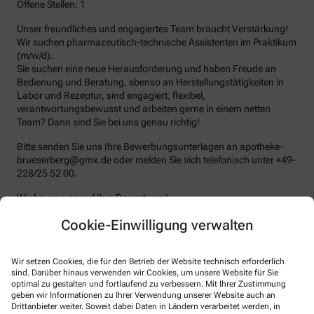
Offene Stellen: 1
Unser freundliches und engagiertes Team braucht Verstärkung!
Wir suchen pharmazeutisch-technische Assistenten im Praktikum
(m/w/d).
Sie suchen eine neue Herausforderung und haben Freude an
Bedienung und Beratung, ebenso an Herstellungstätigkeiten in
Labor und Rezeptur, sind engagiert, flexibel,
verantwortungsbewusst und arbeiten gerne in einem netten
Team? Dann sind Sie bei uns genau richtig!
Bitte senden Sie uns Ihre Bewerbungsunterlagen an apotheke-
brueserberg@gmx.de oder melden Sie sich telefonisch unter +49-
228/25 52 00.
Wir freuen uns auf Ihre Bewerbung!
Cookie-Einwilligung verwalten
Ihre Ansprechpartner
Wir setzen Cookies, die für den Betrieb der Website technisch erforderlich
Wenn Sie Fragen haben, melden Sie sich gerne.
sind. Darüber hinaus verwenden wir Cookies, um unsere Website für Sie
optimal zu gestalten und fortlaufend zu verbessern. Mit Ihrer Zustimmung
geben wir Informationen zu Ihrer Verwendung unserer Website auch an
Dr. Muhammad Al-Eido
Drittanbieter weiter. Soweit dabei Daten in Ländern verarbeitet werden, in
Apothekenleiter